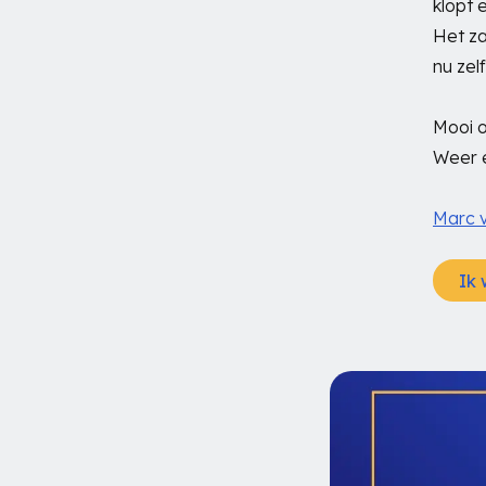
klopt 
Het za
nu zel
Mooi 
Weer e
Marc 
Ik 