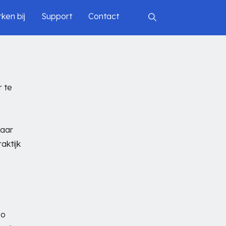
ken bij
Support
Contact
r te
maar
aktijk
po