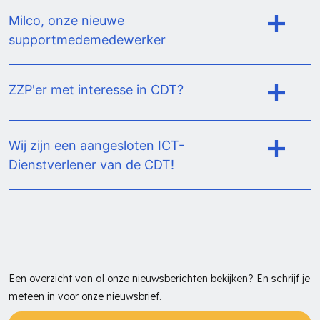
Milco, onze nieuwe
Lees hier meer
supportmedemedewerker
ZZP'er met interesse in CDT?
Lees hier meer
Wij zijn een aangesloten ICT-
Dienstverlener van de CDT!
Lees hier meer
Een overzicht van al onze nieuwsberichten bekijken? En schrijf je
meteen in voor onze nieuwsbrief.