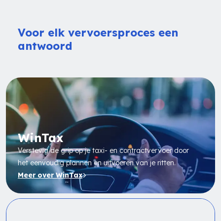
Voor elk vervoersproces een
antwoord
WinTax
Verstevig de grip op je taxi- en contractvervoer door
het eenvoudig plannen en uitvoeren van je ritten.
Meer over WinTax