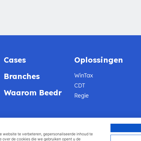
Cases
Oplossingen
Branches
WinTax
CDT
Waarom Beedr
Regie
website te verbeteren, gepersonaliseerde inhoud te
 heb een klacht
Sitemap
e over de cookies die we gebruiken opent u de