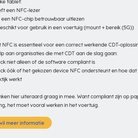
ke tablet:
ft een NFC-lezer
 een NFC-chip betrouwbaar uitlezen
geschikt voor gebruik in een voertuig (mount + bereik (5G))
st NFC is essentieel voor een correct werkende CDT-oplossi
ip aan organisaties die met CDT aan de slag gaan:
ck niet alleen of de software compliant is
ck óók of het gekozen device NFC ondersteunt en hoe dat 
tijk werkt
nken hier uiteraard graag in mee. Want compliant zijn op pap
ng, het moet vooral werken in het voertuig.
wil meer informatie