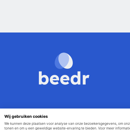
Wij gebruiken cookies
We kunnen deze plaatsen voor analyse van onze bezoekersgegevens, om onze 
Privacyverklaring
Disclaimer
Algemene voorwaarden
Ik
tonen en om u een geweldige website-ervaring te bieden. Voor meer informati