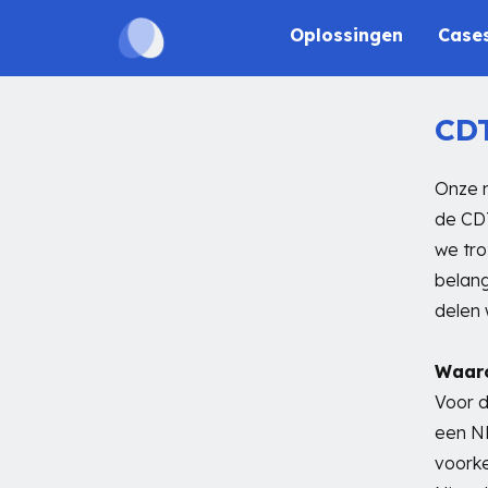
Oplossingen
Case
CDT
Onze n
de CDT
we tro
belang
delen 
Waaro
Voor d
een NF
voorke