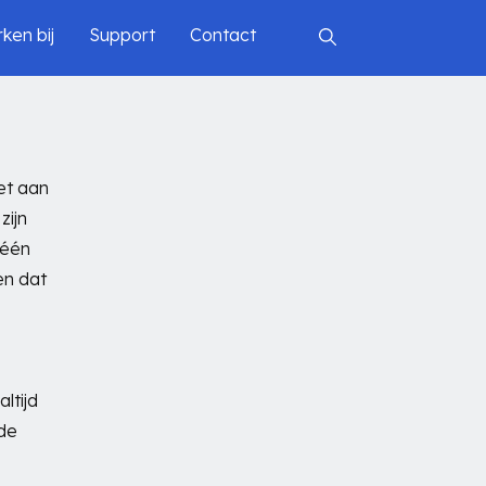
ken bij
Support
Contact
et aan
zijn
 één
en dat
ltijd
 de