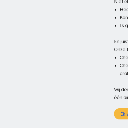
Niet el
Hee
Kan
Is 
En jui
Onze t
Che
Che
prak
Wij de
één di
Ik 