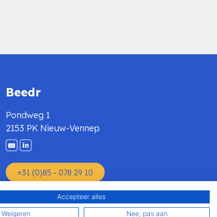
Beedr
Pondweg 1
2153 PK Nieuw-Vennep
+31 (0)85 - 078 29 10
Accepteer alles
Weigeren
Nee, pas aan