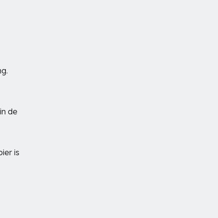
ng.
in de
ier is