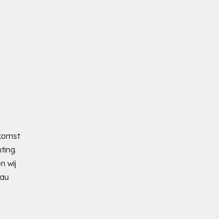
nkomst
ting.
n wij
eau