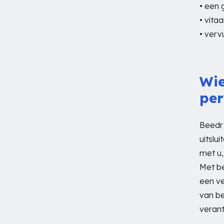
• een 
• vita
• verv
Wie
pe
Beedr 
uitslu
met u,
Met be
een v
van be
verant