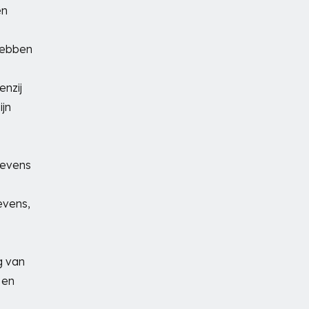
en
 hebben
enzij
ijn
gevens
evens,
g van
 en