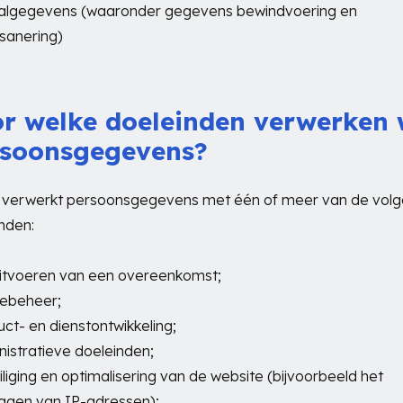
aalgegevens (waaronder gegevens bewindvoering en
sanering)
r welke doeleinden verwerken 
rsoonsgegevens?
 verwerkt persoonsgegevens met één of meer van de vol
nden:
uitvoeren van een overeenkomst;
tiebeheer;
uct- en dienstontwikkeling;
nistratieve doeleinden;
iliging en optimalisering van de website (bijvoorbeeld het
ggen van IP-adressen);