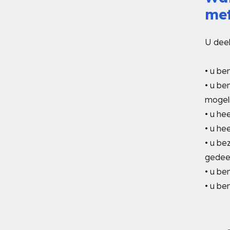
met
U deel
• u ben
• u be
mogeli
• u he
• u he
• u be
gedee
• u ben
• u ben