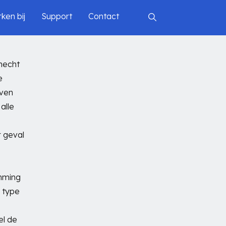
ken bij
Support
Contact
 hecht
e
even
alle
 geval
mming
n type
el de