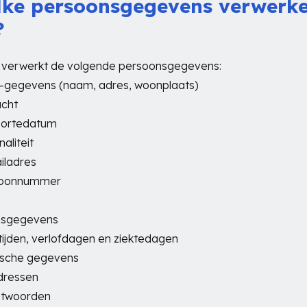
ke persoonsgegevens verwerk
?
 verwerkt de volgende persoonsgegevens:
-gegevens (naam, adres, woonplaats)
acht
oortedatum
naliteit
iladres
efoonnummer
risgegevens
tijden, verlofdagen en ziektedagen
ische gegevens
dressen
htwoorden