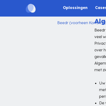
Policy
Oplossingen
Case
Al
Beedr (voorheen Korton S
Beedr 
veel 
Privac
over h
gevall
Algeme
met zi
Uw 
met
per
De 