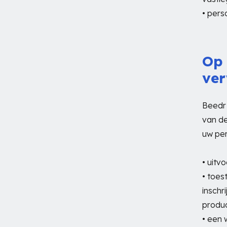
• pers
Op 
ver
Beedr
van de
uw pe
• uitv
• toes
inschr
produc
• een w