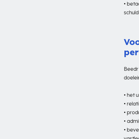
• bet
schuld
Voo
pe
Beedr
doelei
• het 
• rela
• prod
• admi
• beve
vastle