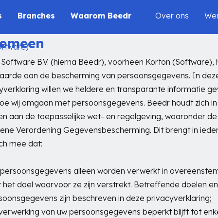
s
Branches
Waarom Beedr
Over ons
Wer
gemeen
oftware)
Software B.V. (hierna Beedr), voorheen Korton (Software),
waarde aan de bescherming van persoonsgegevens. In dez
yverklaring willen we heldere en transparante informatie g
oe wij omgaan met persoonsgegevens. Beedr houdt zich in 
en aan de toepasselijke wet- en regelgeving, waaronder de
ne Verordening Gegevensbescherming. Dit brengt in ieder
ch mee dat:
persoonsgegevens alleen worden verwerkt in overeenste
 het doel waarvoor ze zijn verstrekt. Betreffende doelen e
soonsgegevens zijn beschreven in deze privacyverklaring;
verwerking van uw persoonsgegevens beperkt blijft tot enk