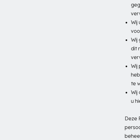
geg
ver
Wij
voo
Wij
dit
ver
Wij
heb
te 
Wij
u h
Deze P
perso
beheer