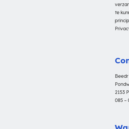
verza
te kun
princi
Privac
Co
Beedr 
Pondw
2153 
085 – 
Wan