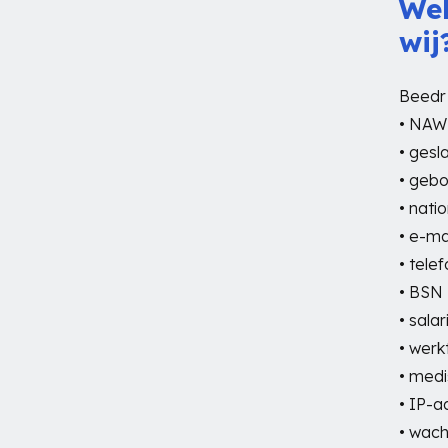
Wel
wij
Beedr
• NAW
• gesl
• geb
• natio
• e-ma
• tel
• BSN
• sala
• werk
• med
• IP-a
• wac