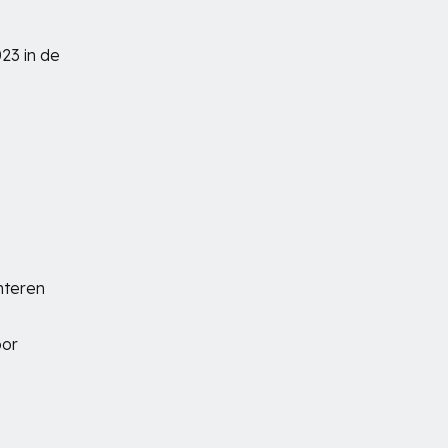
023 in de
nteren
oor