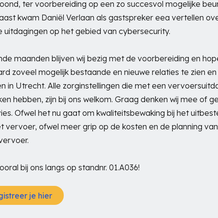
oond, ter voorbereiding op een zo succesvol mogelijke beur
ast kwam Daniël Verlaan als gastspreker eea vertellen ov
e uitdagingen op het gebied van cybersecurity.
e maanden blijven wij bezig met de voorbereiding en hop
ard zoveel mogelijk bestaande en nieuwe relaties te zien en
n in Utrecht. Alle zorginstellingen die met een vervoersuitd
en hebben, zijn bij ons welkom. Graag denken wij mee of g
vies. Ofwel het nu gaat om kwaliteitsbewaking bij het uitbes
t vervoer, ofwel meer grip op de kosten en de planning van
vervoer.
oral bij ons langs op standnr. 01.A036!
istreer je hier