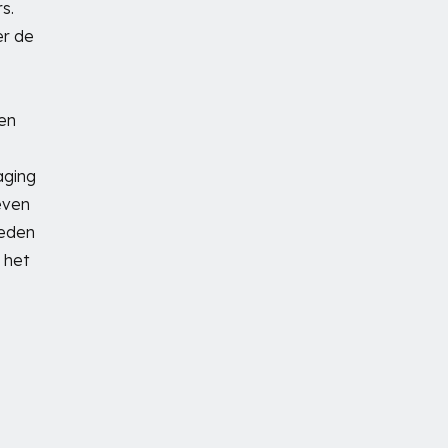
s.
er de
en
aging
even
teden
 het