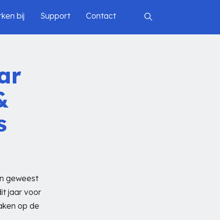
ken bij
Support
Contact
ar
&
s
jn geweest
it jaar voor
maken op de