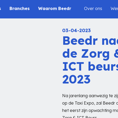
s
Branches
Waarom Beedr
Over ons
Wer
03-04-2023
Beedr na
de Zorg 
ICT beur
2023
Na jarenlang aanwezig te zi
op de Taxi Expo, zal Beedr d
het eerst zijn opwachting 
Zorg & ICT Beurs.