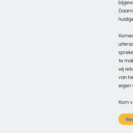
bijgew
Daarna
huidig
Komend
uitera
spreke
te mak
wij ad
van he
eigen 
Kom vo
Reg