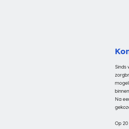
Kom
Sinds 
zorgbr
mogeli
binnen
Na ee
gekoze
Op 20 